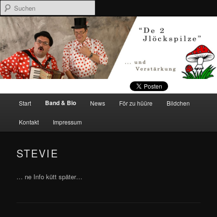
Suchen
Gute Stimmung vom kleinsten Wohnzimmer bis zum größten Saal.
Jlöckspilze
Hauptmenü
Zum Inhalt wechseln
Zum sekundären Inhalt wechseln
Band & Bio
Start
News
För zu hüüre
Bildchen
Kontakt
Impressum
STEVIE
… ne Info kütt später…