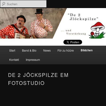
Suchen
Gute Stimmung vom kleinsten Wohnzimmer bis zum größten Saal.
Jlöckspilze
Hauptmenü
Zum Inhalt wechseln
Zum sekundären Inhalt wechseln
Bildchen
Start
Band & Bio
News
För zu hüüre
Kontakt
Impressum
DE 2 JÖCKSPILZE EM
FOTOSTUDIO